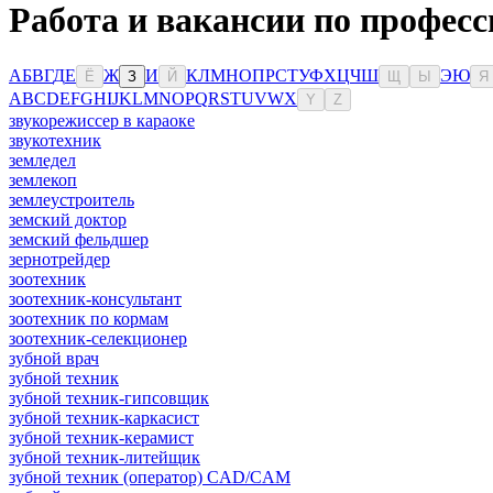
Работа и вакансии по профес
А
Б
В
Г
Д
Е
Ж
И
К
Л
М
Н
О
П
Р
С
Т
У
Ф
Х
Ц
Ч
Ш
Э
Ю
Ё
З
Й
Щ
Ы
Я
A
B
C
D
E
F
G
H
I
J
K
L
M
N
O
P
Q
R
S
T
U
V
W
X
Y
Z
звукорежиссер в караоке
звукотехник
земледел
землекоп
землеустроитель
земский доктор
земский фельдшер
зернотрейдер
зоотехник
зоотехник-консультант
зоотехник по кормам
зоотехник-селекционер
зубной врач
зубной техник
зубной техник-гипсовщик
зубной техник-каркасист
зубной техник-керамист
зубной техник-литейщик
зубной техник (оператор) CAD/CAM