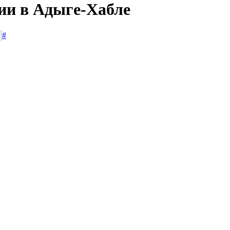
сии в Адыге-Хабле
#