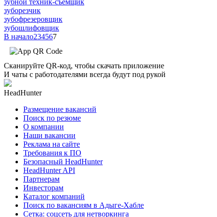
зубной техник-съемщик
зуборезчик
зубофрезеровщик
зубошлифовщик
В начало
2
3
4
5
6
7
Сканируйте QR-код, чтобы скачать приложение
И чаты с работодателями всегда будут под рукой
HeadHunter
Размещение вакансий
Поиск по резюме
О компании
Наши вакансии
Реклама на сайте
Требования к ПО
Безопасный HeadHunter
HeadHunter API
Партнерам
Инвесторам
Каталог компаний
Поиск по вакансиям в Адыге-Хабле
Сетка: соцсеть для нетворкинга