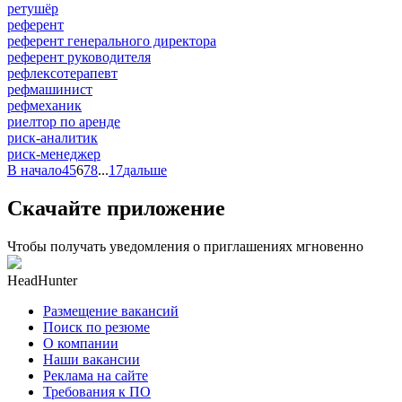
ретушёр
референт
референт генерального директора
референт руководителя
рефлексотерапевт
рефмашинист
рефмеханик
риелтор по аренде
риск-аналитик
риск-менеджер
В начало
4
5
6
7
8
...
17
дальше
Скачайте приложение
Чтобы получать уведомления о приглашениях мгновенно
HeadHunter
Размещение вакансий
Поиск по резюме
О компании
Наши вакансии
Реклама на сайте
Требования к ПО