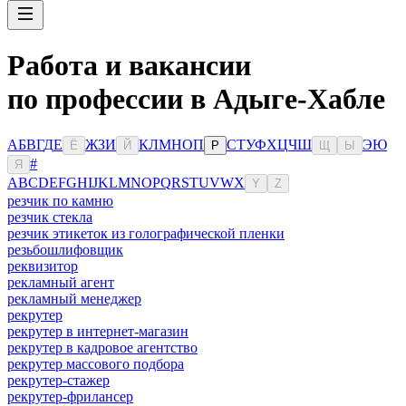
Работа и вакансии
по профессии в Адыге-Хабле
А
Б
В
Г
Д
Е
Ж
З
И
К
Л
М
Н
О
П
С
Т
У
Ф
Х
Ц
Ч
Ш
Э
Ю
Ё
Й
Р
Щ
Ы
#
Я
A
B
C
D
E
F
G
H
I
J
K
L
M
N
O
P
Q
R
S
T
U
V
W
X
Y
Z
резчик по камню
резчик стекла
резчик этикеток из голографической пленки
резьбошлифовщик
реквизитор
рекламный агент
рекламный менеджер
рекрутер
рекрутер в интернет-магазин
рекрутер в кадровое агентство
рекрутер массового подбора
рекрутер-стажер
рекрутер-фрилансер