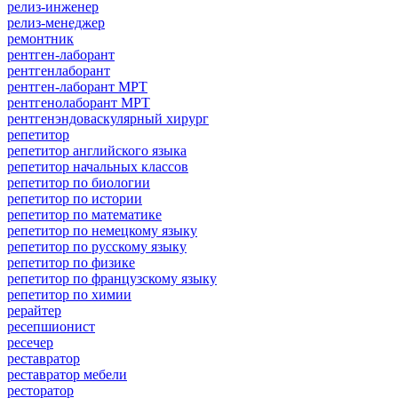
релиз-инженер
релиз-менеджер
ремонтник
рентген-лаборант
рентгенлаборант
рентген-лаборант МРТ
рентгенолаборант МРТ
рентгенэндоваскулярный хирург
репетитор
репетитор английского языка
репетитор начальных классов
репетитор по биологии
репетитор по истории
репетитор по математике
репетитор по немецкому языку
репетитор по русскому языку
репетитор по физике
репетитор по французскому языку
репетитор по химии
рерайтер
ресепшионист
ресечер
реставратор
реставратор мебели
ресторатор