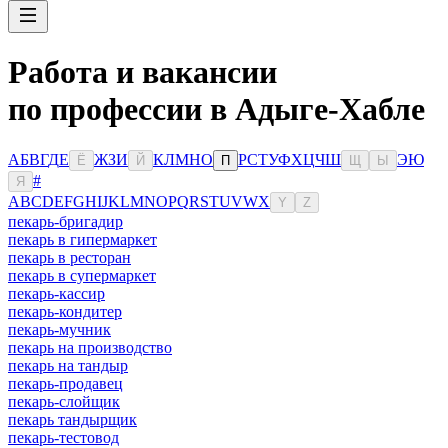
Работа и вакансии
по профессии в Адыге-Хабле
А
Б
В
Г
Д
Е
Ж
З
И
К
Л
М
Н
О
Р
С
Т
У
Ф
Х
Ц
Ч
Ш
Э
Ю
Ё
Й
П
Щ
Ы
#
Я
A
B
C
D
E
F
G
H
I
J
K
L
M
N
O
P
Q
R
S
T
U
V
W
X
Y
Z
пекарь-бригадир
пекарь в гипермаркет
пекарь в ресторан
пекарь в супермаркет
пекарь-кассир
пекарь-кондитер
пекарь-мучник
пекарь на производство
пекарь на тандыр
пекарь-продавец
пекарь-слойщик
пекарь тандырщик
пекарь-тестовод