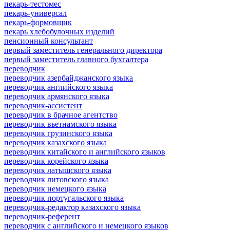
пекарь-тестомес
пекарь-универсал
пекарь-формовщик
пекарь хлебобулочных изделий
пенсионный консультант
первый заместитель генерального директора
первый заместитель главного бухгалтера
переводчик
переводчик азербайджанского языка
переводчик английского языка
переводчик армянского языка
переводчик-ассистент
переводчик в брачное агентство
переводчик вьетнамского языка
переводчик грузинского языка
переводчик казахского языка
переводчик китайского и английского языков
переводчик корейского языка
переводчик латышского языка
переводчик литовского языка
переводчик немецкого языка
переводчик португальского языка
переводчик-редактор казахского языка
переводчик-референт
переводчик с английского и немецкого языков