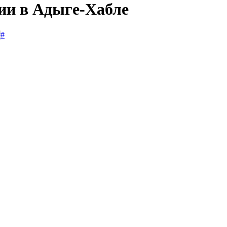
сии в Адыге-Хабле
#