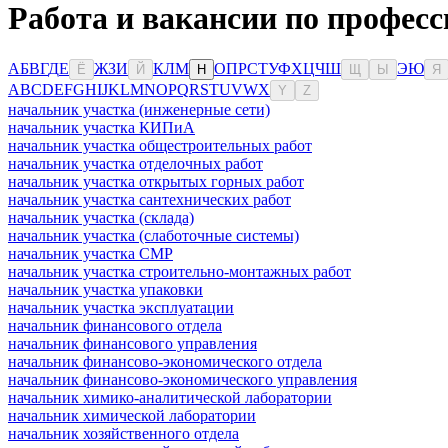
Работа и вакансии по профес
А
Б
В
Г
Д
Е
Ж
З
И
К
Л
М
О
П
Р
С
Т
У
Ф
Х
Ц
Ч
Ш
Э
Ю
Ё
Й
Н
Щ
Ы
Я
A
B
C
D
E
F
G
H
I
J
K
L
M
N
O
P
Q
R
S
T
U
V
W
X
Y
Z
начальник участка (инженерные сети)
начальник участка КИПиА
начальник участка общестроительных работ
начальник участка отделочных работ
начальник участка открытых горных работ
начальник участка сантехнических работ
начальник участка (склада)
начальник участка (слаботочные системы)
начальник участка СМР
начальник участка строительно-монтажных работ
начальник участка упаковки
начальник участка эксплуатации
начальник финансового отдела
начальник финансового управления
начальник финансово-экономического отдела
начальник финансово-экономического управления
начальник химико-аналитической лаборатории
начальник химической лаборатории
начальник хозяйственного отдела