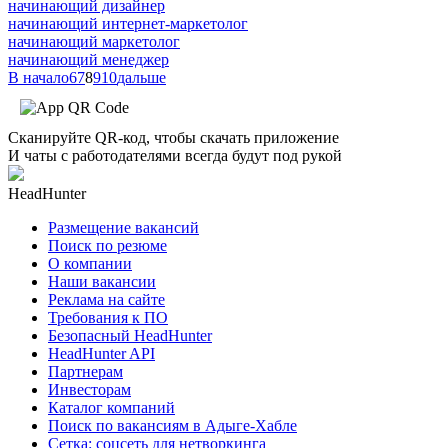
начинающий дизайнер
начинающий интернет-маркетолог
начинающий маркетолог
начинающий менеджер
В начало
6
7
8
9
10
дальше
Сканируйте QR-код, чтобы скачать приложение
И чаты с работодателями всегда будут под рукой
HeadHunter
Размещение вакансий
Поиск по резюме
О компании
Наши вакансии
Реклама на сайте
Требования к ПО
Безопасный HeadHunter
HeadHunter API
Партнерам
Инвесторам
Каталог компаний
Поиск по вакансиям в Адыге-Хабле
Сетка: соцсеть для нетворкинга