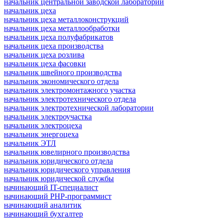
начальник центральной заводской лаборатории
начальник цеха
начальник цеха металлоконструкций
начальник цеха металлообработки
начальник цеха полуфабрикатов
начальник цеха производства
начальник цеха розлива
начальник цеха фасовки
начальник швейного производства
начальник экономического отдела
начальник электромонтажного участка
начальник электротехнического отдела
начальник электротехнической лаборатории
начальник электроучастка
начальник электроцеха
начальник энергоцеха
начальник ЭТЛ
начальник ювелирного производства
начальник юридического отдела
начальник юридического управления
начальник юридической службы
начинающий IT-специалист
начинающий PHP-программист
начинающий аналитик
начинающий бухгалтер