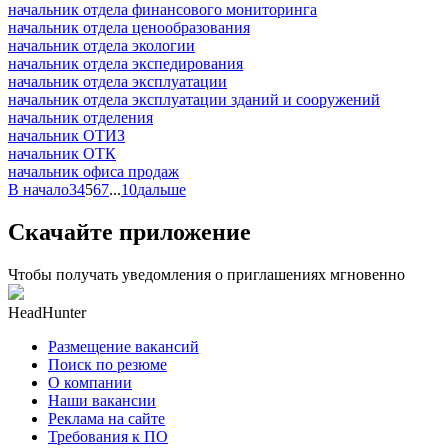
начальник отдела финансового мониторинга
начальник отдела ценообразования
начальник отдела экологии
начальник отдела экспедирования
начальник отдела эксплуатации
начальник отдела эксплуатации зданий и сооружений
начальник отделения
начальник ОТИЗ
начальник ОТК
начальник офиса продаж
В начало
3
4
5
6
7
...
10
дальше
Скачайте приложение
Чтобы получать уведомления о приглашениях мгновенно
HeadHunter
Размещение вакансий
Поиск по резюме
О компании
Наши вакансии
Реклама на сайте
Требования к ПО