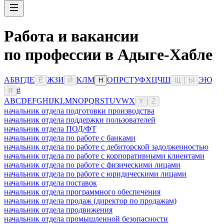
Работа и вакансии
по профессии в Адыге-Хабле
А
Б
В
Г
Д
Е
Ж
З
И
К
Л
М
О
П
Р
С
Т
У
Ф
Х
Ц
Ч
Ш
Э
Ю
Ё
Й
Н
Щ
Ы
#
Я
A
B
C
D
E
F
G
H
I
J
K
L
M
N
O
P
Q
R
S
T
U
V
W
X
Y
Z
начальник отдела подготовки производства
начальник отдела поддержки пользователей
начальник отдела ПОД/ФТ
начальник отдела по работе с банками
начальник отдела по работе с дебиторской задолженностью
начальник отдела по работе с корпоративными клиентами
начальник отдела по работе с физическими лицами
начальник отдела по работе с юридическими лицами
начальник отдела поставок
начальник отдела программного обеспечения
начальник отдела продаж (директор по продажам)
начальник отдела продвижения
начальник отдела промышленной безопасности