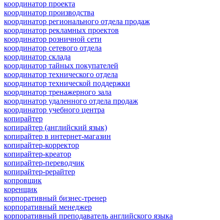
координатор проекта
координатор производства
координатор регионального отдела продаж
координатор рекламных проектов
координатор розничной сети
координатор сетевого отдела
координатор склада
координатор тайных покупателей
координатор технического отдела
координатор технической поддержки
координатор тренажерного зала
координатор удаленного отдела продаж
координатор учебного центра
копирайтер
копирайтер (английский язык)
копирайтер в интернет-магазин
копирайтер-корректор
копирайтер-креатор
копирайтер-переводчик
копирайтер-рерайтер
копровщик
коренщик
корпоративный бизнес-тренер
корпоративный менеджер
корпоративный преподаватель английского языка