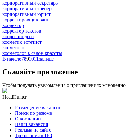
корпоративный секретарь
корпоративный тренер
корпоративный юрист
корректировщик ванн
корректор
корректор текстов
корреспондент
косметик-эстетист
косметолог
косметолог в салон красоты
В начало
7
8
9
10
11
дальше
Скачайте приложение
Чтобы получать уведомления о приглашениях мгновенно
HeadHunter
Размещение вакансий
Поиск по резюме
О компании
Наши вакансии
Реклама на сайте
Требования к ПО