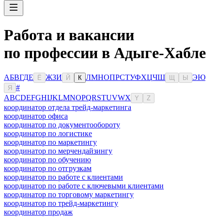
Работа и вакансии
по профессии в Адыге-Хабле
А
Б
В
Г
Д
Е
Ж
З
И
Л
М
Н
О
П
Р
С
Т
У
Ф
Х
Ц
Ч
Ш
Э
Ю
Ё
Й
К
Щ
Ы
#
Я
A
B
C
D
E
F
G
H
I
J
K
L
M
N
O
P
Q
R
S
T
U
V
W
X
Y
Z
координатор отдела трейд-маркетинга
координатор офиса
координатор по документообороту
координатор по логистике
координатор по маркетингу
координатор по мерчендайзингу
координатор по обучению
координатор по отгрузкам
координатор по работе с клиентами
координатор по работе с ключевыми клиентами
координатор по торговому маркетингу
координатор по трейд-маркетингу
координатор продаж