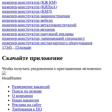
инженер-конструктор (КЖ КМ)
инженер-конструктор (КИПиА)
инженер-конструктор (КМД)
инженер-конструктор машиностроения
инженер-конструктор мебели
инженер-конструктор металлоконструкций
инженер конструктор-механик
инженер-конструктор наружной рекламы
инженер-конструктор, начинающий специалист
инженер-конструктор нестандартного оборудования
1
2
3
4
5
...
15
дальше
Скачайте приложение
Чтобы получать уведомления о приглашениях мгновенно
HeadHunter
Размещение вакансий
Поиск по резюме
О компании
Наши вакансии
Реклама на сайте
Требования к ПО