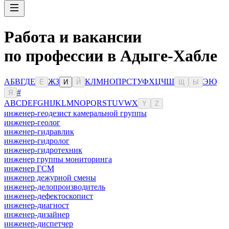
Работа и вакансии
по профессии в Адыге-Хабле
А
Б
В
Г
Д
Е
Ж
З
К
Л
М
Н
О
П
Р
С
Т
У
Ф
Х
Ц
Ч
Ш
Э
Ю
Ё
И
Й
Щ
Ы
#
Я
A
B
C
D
E
F
G
H
I
J
K
L
M
N
O
P
Q
R
S
T
U
V
W
X
Y
Z
инженер-геодезист камеральной группы
инженер-геолог
инженер-гидравлик
инженер-гидролог
инженер-гидротехник
инженер группы мониторинга
инженер ГСМ
инженер дежурной смены
инженер-делопроизводитель
инженер-дефектоскопист
инженер-диагност
инженер-дизайнер
инженер-диспетчер