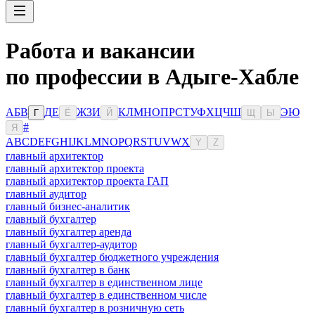
Работа и вакансии
по профессии в Адыге-Хабле
А
Б
В
Д
Е
Ж
З
И
К
Л
М
Н
О
П
Р
С
Т
У
Ф
Х
Ц
Ч
Ш
Э
Ю
Г
Ё
Й
Щ
Ы
#
Я
A
B
C
D
E
F
G
H
I
J
K
L
M
N
O
P
Q
R
S
T
U
V
W
X
Y
Z
главный архитектор
главный архитектор проекта
главный архитектор проекта ГАП
главный аудитор
главный бизнес-аналитик
главный бухгалтер
главный бухгалтер аренда
главный бухгалтер-аудитор
главный бухгалтер бюджетного учреждения
главный бухгалтер в банк
главный бухгалтер в единственном лице
главный бухгалтер в единственном числе
главный бухгалтер в розничную сеть