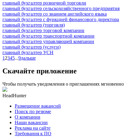
главный бухгалтер розничной торговли
главный бухгалтер сельскохозяйственного предприятия
главный бухгалтер со знанием английского языка
главный бухгалтер с функцией финансового директора
главный бухгалтер (торговля)
главный бухгалтер торговой компании
главный бухгалтер транспортной компании
главный бухгалтер управляющей компании
главный бухгалтер (услуги)
главный бухгалтер УСН
1
2
3
4
5
...
9
дальше
Скачайте приложение
Чтобы получать уведомления о приглашениях мгновенно
HeadHunter
Размещение вакансий
Поиск по резюме
О компании
Наши вакансии
Реклама на сайте
Требования к ПО