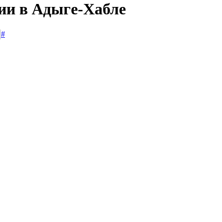
сии в Адыге-Хабле
#