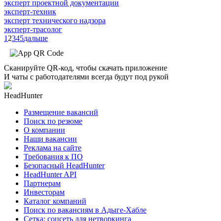
эксперт проектной документации
эксперт-техник
эксперт технического надзора
эксперт-трасолог
1
2
3
4
5
дальше
Сканируйте QR-код, чтобы скачать приложение
И чаты с работодателями всегда будут под рукой
HeadHunter
Размещение вакансий
Поиск по резюме
О компании
Наши вакансии
Реклама на сайте
Требования к ПО
Безопасный HeadHunter
HeadHunter API
Партнерам
Инвесторам
Каталог компаний
Поиск по вакансиям в Адыге-Хабле
Сетка: соцсеть для нетворкинга