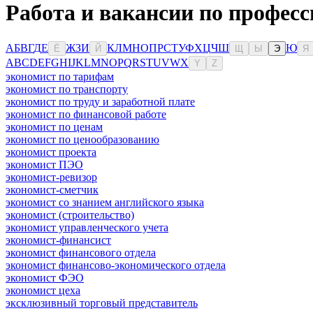
Работа и вакансии по профес
А
Б
В
Г
Д
Е
Ж
З
И
К
Л
М
Н
О
П
Р
С
Т
У
Ф
Х
Ц
Ч
Ш
Ю
Ё
Й
Щ
Ы
Э
Я
A
B
C
D
E
F
G
H
I
J
K
L
M
N
O
P
Q
R
S
T
U
V
W
X
Y
Z
экономист по тарифам
экономист по транспорту
экономист по труду и заработной плате
экономист по финансовой работе
экономист по ценам
экономист по ценообразованию
экономист проекта
экономист ПЭО
экономист-ревизор
экономист-сметчик
экономист со знанием английского языка
экономист (строительство)
экономист управленческого учета
экономист-финансист
экономист финансового отдела
экономист финансово-экономического отдела
экономист ФЭО
экономист цеха
эксклюзивный торговый представитель