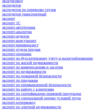
экскурсовод
экспедитор
экспедитор по перевозке грузов
экспедитор транспортный
эксперт
эксперт 1С
эксперт-автотехник
эксперт-аналитик
эксперт-аудитор
эксперт-консультант
эксперт-криминалист
эксперт отдела продаж
эксперт-оценщик
эксперт по бухгалтерскому учету и налогообложению
эксперт по жилой недвижимости
эксперт по компенсациям и льготам
эксперт по недвижимости
эксперт по пожарной безопасности
эксперт по продажам
эксперт по промышленной безопасности
эксперт по работе с клиентами
эксперт по сертификации пищевой продукции
эксперт по специальной оценке условий труда
эксперт-почерковед
эксперт по элитной недвижимости