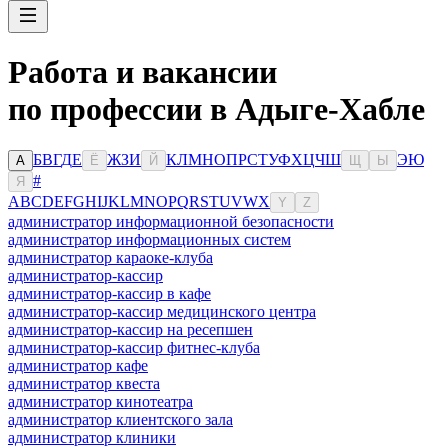
Работа и вакансии
по профессии в Адыге-Хабле
Б
В
Г
Д
Е
Ж
З
И
К
Л
М
Н
О
П
Р
С
Т
У
Ф
Х
Ц
Ч
Ш
Э
Ю
А
Ё
Й
Щ
Ы
#
Я
A
B
C
D
E
F
G
H
I
J
K
L
M
N
O
P
Q
R
S
T
U
V
W
X
Y
Z
администратор информационной безопасности
администратор информационных систем
администратор караоке-клуба
администратор-кассир
администратор-кассир в кафе
администратор-кассир медицинского центра
администратор-кассир на ресепшен
администратор-кассир фитнес-клуба
администратор кафе
администратор квеста
администратор кинотеатра
администратор клиентского зала
администратор клиники