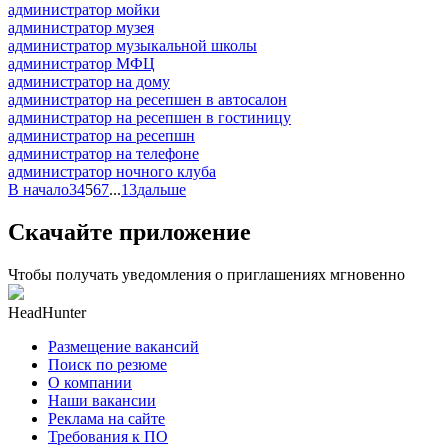
администратор мойки
администратор музея
администратор музыкальной школы
администратор МФЦ
администратор на дому
администратор на ресепшен в автосалон
администратор на ресепшен в гостиницу
администратор на ресепшн
администратор на телефоне
администратор ночного клуба
В начало
3
4
5
6
7
...
13
дальше
Скачайте приложение
Чтобы получать уведомления о приглашениях мгновенно
HeadHunter
Размещение вакансий
Поиск по резюме
О компании
Наши вакансии
Реклама на сайте
Требования к ПО