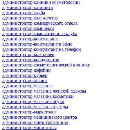
администратор клиники косметологии
администратор клининга
администратор клуба
администратор колл-центра
администратор коммерческого отдела
администратор комплекса
администратор компьютерного клуба
администратор-консультант
администратор-консультант в офис
администратор-консультант на телефон
администратор-контролер
администратор-координатор
администратор косметологической клиники
администратор кофейни
администратор-курьер
администратор-логист
администратор магазина
администратор магазина женской одежды
администратор магазина косметики
администратор магазина обуви
администратор магазина одежды
администратор-маркетолог
администратор медицинского центра
администратор мини-гостиницы
администратор мини-отеля