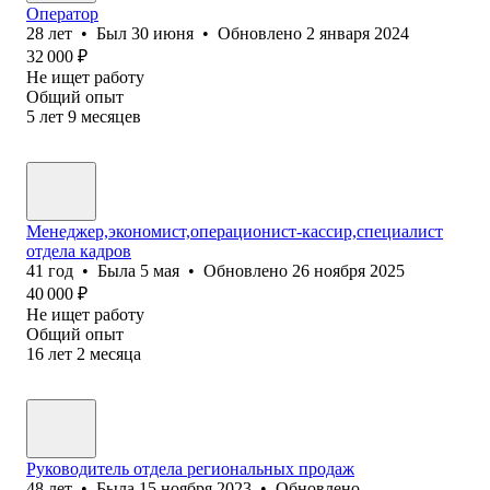
Оператор
28
лет
•
Был
30 июня
•
Обновлено
2 января 2024
32 000
₽
Не ищет работу
Общий опыт
5
лет
9
месяцев
Менеджер,экономист,операционист-кассир,специалист
отдела кадров
41
год
•
Была
5 мая
•
Обновлено
26 ноября 2025
40 000
₽
Не ищет работу
Общий опыт
16
лет
2
месяца
Руководитель отдела региональных продаж
48
лет
•
Была
15 ноября 2023
•
Обновлено