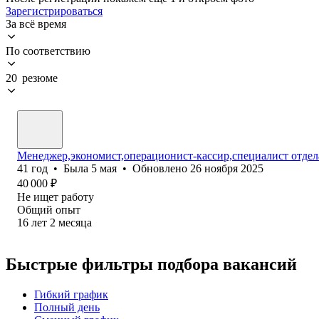
Зарегистрироваться
За всё время
По соответствию
20 резюме
Менеджер,экономист,операционист-кассир,специалист отдел
41
год
•
Была
5 мая
•
Обновлено
26 ноября 2025
40 000
₽
Не ищет работу
Общий опыт
16
лет
2
месяца
Быстрые фильтры подбора вакансий
Гибкий график
Полный день