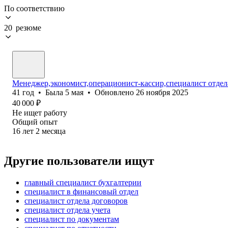
По соответствию
20 резюме
Менеджер,экономист,операционист-кассир,специалист отдел
41
год
•
Была
5 мая
•
Обновлено
26 ноября 2025
40 000
₽
Не ищет работу
Общий опыт
16
лет
2
месяца
Другие пользователи ищут
главный специалист бухгалтерии
специалист в финансовый отдел
специалист отдела договоров
специалист отдела учета
специалист по документам