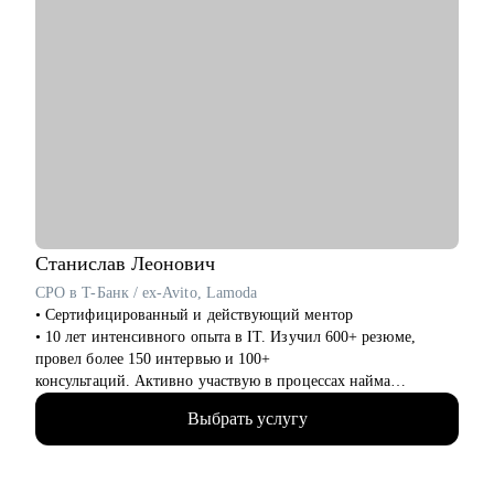
Станислав
Леонович
CPO в T-Банк / ex-Avito, Lamoda
• Сертифицированный и действующий ментор
• 10 лет интенсивного опыта в IT. Изучил 600+ резюме,
провел более 150 интервью и 100+
консультаций. Активно участвую в процессах найма
продактов в Т-Банке.
Выбрать услугу
• Вырос от биздева, проджекта до продакта.
• В Т-Банке развиваю нефинансовые сервисы, руковожу
продуктами funtech- Афиша и Рестораны
• Отвечаю за 3 продуктовых направления, юнит-экономику,