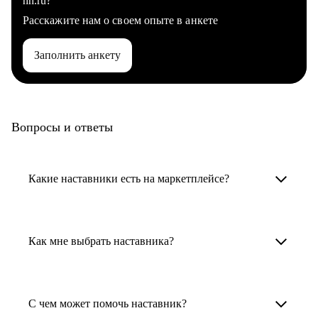
hh.ru?
Расскажите нам о своем опыте в анкете
Заполнить анкету
Вопросы и ответы
Какие наставники есть на маркетплейсе?
Карьерные наставники — это HR-
специалисты, карьерные консультанты,
Как мне выбрать наставника?
психологи, резюмерайтеры и менторы.
Умный поиск поможет в три клика выбрать
Менторы работают в ИТ, дизайне, других
наставника для достижения вашей цели.
С чем может помочь наставник?
узкоспециализированных сферах. Они