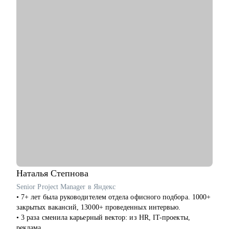
С чем помогу:
• Перейти в диджитал: выбрать направление по душе,
выстроить опору и план-капкан
• Упаковывать опыт так, чтобы он был понятен работодателю
и выделялся на фоне типовых откликов
• Подготовиться к собеседованиям и тестовым задачам
• Использовать нейросети для своих задач без страха за
качество
• Прокачать карьерный нетворкинг
Кому могу помочь:
• Копирайтерам и редакторам на любом уровне
• Выпускникам курсов, которые откликаются и не получают
оффер
• Тем, кто хочет работать с нейросетями
• Тем, кто хочет найти подработку на удалёнке или фрилансе
Наталья
Степнова
Я знаю рынок контента изнутри, вижу потенциал в опыте и
Senior Project Manager в Яндекс
верю в каждого, с кем работала лично. Мне важно помочь
• 7+ лет была руководителем отдела офисного подбора. 1000+
тебе увидеть твои сильные стороны, понять, куда двигаться
закрытых вакансий, 13000+ проведенных интервью.
дальше, и собрать реалистичный план развития.
• 3 раза сменила карьерный вектор: из HR, IT-проекты,
реклама.