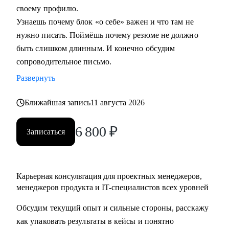
своему профилю.
Узнаешь почему блок «о себе» важен и что там не
Кому могу помочь:
нужно писать. Поймёшь почему резюме не должно
• Начинающим и опытным управленцам
быть слишком длинным. И конечно обсудим
• Тем, кто хочет начать карьеру в IT в любом направлении
сопроводительное письмо.
• Менеджерам продуктов, разработчикам, тестировщикам,
проектным менеджерам
Развернуть
• Тем, кто хочет сменить направление развития своей
Ближайшая запись
11 августа 2026
карьеры
6 800
₽
Записаться
Карьерная консультация для проектных менеджеров,
менеджеров продукта и IT-специалистов всех уровней
Обсудим текущий опыт и сильные стороны, расскажу
как упаковать результаты в кейсы и понятно