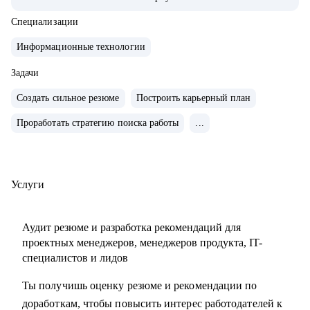
продуктами.
• Запускал b2b продукт от идеи до масштабирования.
Специализации
• Развивал метрики в b2c продуктах: DAU (до 2.5млн), CSI,
Информационные технологии
NPS, Revenue.
• Занимаюсь наймом людей в команды: провел более 600
Задачи
собеседований, изучил большое количество резюме.
Создать сильное резюме
Построить карьерный план
• Разработал и записал курсы «Цифровая трансформация
Проработать стратегию поиска работы
...
предприятия» и «Проектное управление» для МИТУ
С чем помогу:
• Составить эффективное резюме
Услуги
• Подготовиться к собеседованию в компанию
• Сформировать карьерную цель и определить стратегию
Аудит резюме и разработка рекомендаций для
её достижения
проектных менеджеров, менеджеров продукта, IT-
• Разобрать любой продуктовый, управленческий или
специалистов и лидов
бизнес кейс
Ты получишь оценку резюме и рекомендации по
• Дам рекомендации по управлению командой и её
доработкам, чтобы повысить интерес работодателей к
развитию