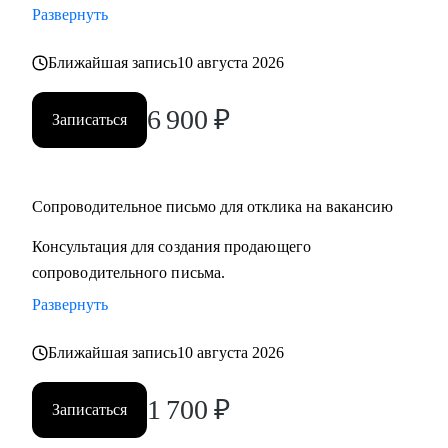
Развернуть
• смена профессии и рекомендации по каналам поиска
• подготовка сильного резюме и сопроводительного
Ближайшая запись
10 августа 2026
письма
• выход на рынок труда после длительного перерыва, после
6 900
₽
Записаться
череды отказов
• первая работа у молодых специалистов, когда опыта
совсем нет
• выбор среди нескольких вариантов развития карьеры
Сопроводительное письмо для отклика на вакансию
• подготовка к собеседованию и самопрезентации
Консультация для создания продающего
сопроводительного письма.
Кому могу помочь:
Развернуть
Как молодым специалистам, так и руководителям в сферах:
• медицина (не фарма)
Ближайшая запись
10 августа 2026
• образование
• психология
1 700
₽
Записаться
• бьюти-индустрия (индустрия красоты)
• HR ( управление персоналом)