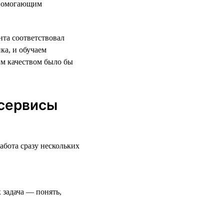
 помогающим
нта соответствовал
ка, и обучаем
им качеством было бы
 сервисы
бота сразу нескольких
 задача — понять,