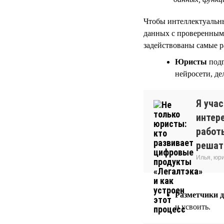
Чтобы интеллектуальны
данных с проверенным
задействованы самые 
Юристы
подг
нейросети, д
Я уча
интер
работ
решать
Илья, юр
Разметчики 
и усвоить.