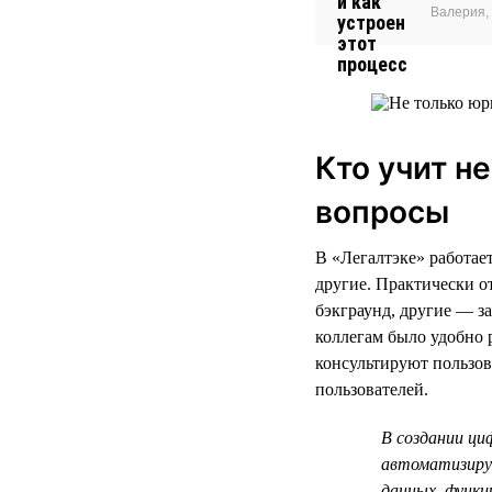
Валерия, 
Кто учит н
вопросы
В «Легалтэке» работае
другие. Практически о
бэкграунд, другие — за
коллегам было удобно 
консультируют пользов
пользователей.
В создании ци
автоматизируе
данных, функц