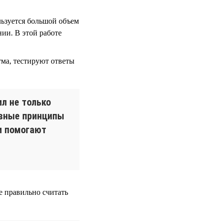
льзуется большой объем
ии. В этой работе
тма, тестируют ответы
ил не только
овные принципы
и помогают
 правильно считать