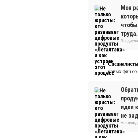
Моя р
котор
чтобы 
труда.
Владисла
Специалисты
новых фич со
Обрат
проду
идеи 
не за
Александ