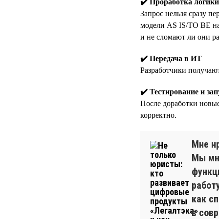
✔️ Проработка логики
Запрос нельзя сразу пе
модели AS IS/TO BE на
и не сломают ли они р
✔️ Передача в ИТ
Разработчики получают
✔️ Тестирование и зап
После доработки новые
корректно.
Мне нр
Мы мн
функц
работу
как с
в сов