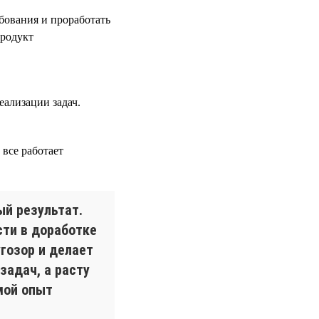
ебования и проработать
продукт
еализации задач.
все работает
ый результат.
сти в доработке
гозор и делает
задач, а расту
мой опыт