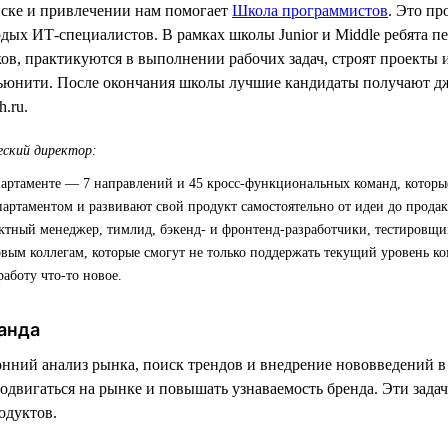
иске и привлечении нам помогает
Школа программистов
. Это пр
одых ИТ-специалистов. В рамках школы Junior и Middle ребята 
ов, практикуются в выполнении рабочих задач, строят проекты
ьюнити. После окончания школы лучшие кандидаты получают д
.ru.
ский директор:
партаменте — 7 направлений и 45 кросс-функциональных команд, которы
артаментом и развивают свой продукт самостоятельно от идеи до прода
ектный менеджер, тимлид, бэкенд- и фронтенд-разработчики, тестировщи
вым коллегам, которые смогут не только поддержать текущий уровень к
работу что-то новое.
анда
нний анализ рынка, поиск трендов и внедрение нововведений в
одвигаться на рынке и повышать узнаваемость бренда. Эти зада
одуктов.