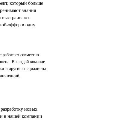
оект, который больше
перенимают знания
 и выстраивают
жоб-оффер в одну
е работают совместно
кшена. В каждой команде
ки и другие специалисты.
омпетенций,
 разработку новых
чи в нашей компании