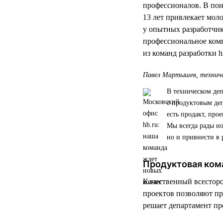
профессионалов. В по
13 лет привлекает мол
у опытных разработчик
профессиональное ком
из команд разработки hh
Павел Мартышев, техниче
В техническом де
с продуктовым деп
есть продакт, про
Мы всегда рады но
но и привнести в 
Продуктовая ком
Качественный всесторо
проектов позволяют пр
решает департамент пр