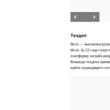
/
Техдеп
hh.ru — высоконагруже
hh.ru. За 22 года сущ
платформу онлайн-рекр
Команда техдепа приме
найти подходящего сот