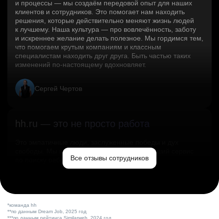
и процессы — мы создаём передовой опыт для наших
клиентов и сотрудников. Это помогает нам находить
решения, которые действительно меняют жизнь людей
к лучшему. Наша культура — про вовлечённость, заботу
и искреннее желание делать полезное. Мы гордимся тем,
что помогаем крутым компаниям и классным
специалистам находить друг друга. Быть частью таких
изменений по‑настоящему вдохновляет.
Сергей Чертов
hh.ru — это не просто работа
Это эмпатичные люди, заслуженные победы и дух
свободы. Мы помогаем миру и создаём лучший сервис
Все отзывы сотрудников
по поиску работы в стране.
Ольга Емельянова
*команда hh
**по данным Dream Job, 2025 год
***по данным рейтинга Similarweb, 2024 год