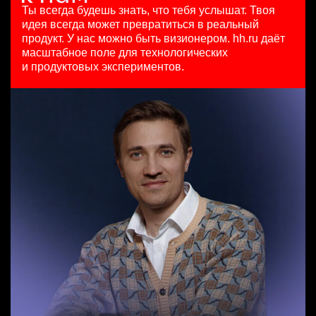
HeadHunter::Коммерческий департамент
125000 - 175000 ₽
29 июл. 2026
Ты всегда будешь знать, что тебя услышат.
Твоя
7 авг. 2026
Ярославль
450000 ₽
идея всегда может превратиться в реальный
150000 ₽
Москва
продукт.
У нас можно быть визионером. hh.ru даёт
Ярославль
масштабное поле для технологических
Специалист телемаркетинга
и продуктовых экспериментов.
HeadHunter::Телефонные продажи
Key Account Manager (EdTech)
13 июл. 2026
HeadHunter::Коммерческий департамент
10000000 so'm
7 авг. 2026
Ташкент
150000 ₽
Казань