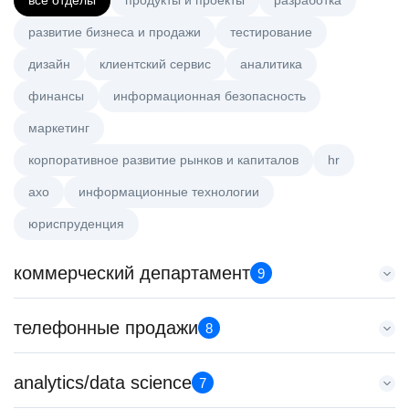
все отделы
продукты и проекты
разработка
развитие бизнеса и продажи
тестирование
дизайн
клиентский сервис
аналитика
финансы
информационная безопасность
маркетинг
корпоративное развитие рынков и капиталов
hr
axo
информационные технологии
юриспруденция
коммерческий департамент
9
Key Account Manager (EdTech)
телефонные продажи
8
HeadHunter::Коммерческий департамент
7 авг. 2026
Менеджер по продажам в сегменте малого и среднего
analytics/data science
150000 ₽
7
бизнеса
Санкт-Петербург