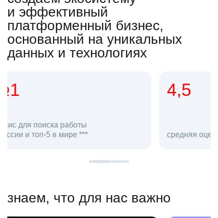
и эффективный
платформенный бизнес,
основанный на уникальных
данных и технологиях
4,5
20
сотруд
средняя оценка hh.ru как работодателя **
в hh.ru
знаем, что для нас важно