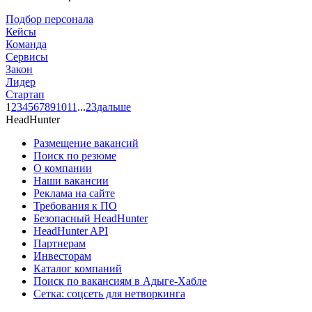
Подбор персонала
Кейсы
Команда
Сервисы
Закон
Лидер
Стартап
1
2
3
4
5
6
7
8
9
10
11
...
23
дальше
HeadHunter
Размещение вакансий
Поиск по резюме
О компании
Наши вакансии
Реклама на сайте
Требования к ПО
Безопасный HeadHunter
HeadHunter API
Партнерам
Инвесторам
Каталог компаний
Поиск по вакансиям в Адыге-Хабле
Сетка: соцсеть для нетворкинга