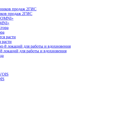
ников продаж 2ГИС
OMNI»
ора
 расти
-8 локаций для работы и вдохновения
OIS