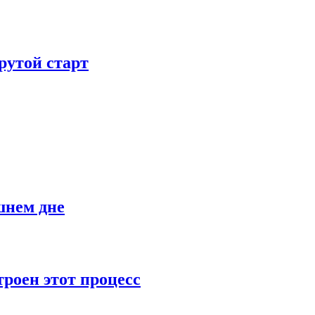
рутой старт
шнем дне
роен этот процесс