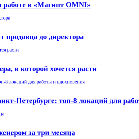
 о работе в «Магнит OMNI»
т продавца до директора
а, в которой хочется расти
нкт-Петербурге: топ-8 локаций для раб
енером за три месяца