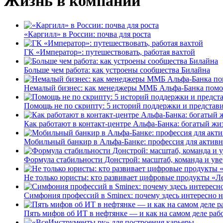
Жизнь в компании
«Каргилл» в России: почва для роста
ГК «Император»: путешествовать, работая вахтой
Больше чем работа: как устроены сообщества Билайна
Немалый бизнес: как менеджеры ММБ Альфа-Банка помо
Помощь не по скрипту: 5 историй поддержки и представ
Как работают в контакт-центре Альфа-Банка: богатый жи
Мобильный банкир в Альфа-Банке: профессия для актив
Формула стабильности Донстрой: масштаб, команда и уве
Не только юристы: кто развивает цифровые продукты «Ле
Симфония профессий в Sminex: почему здесь интересно н
Пять мифов об ИТ в нефтянке — и как на самом деле работ