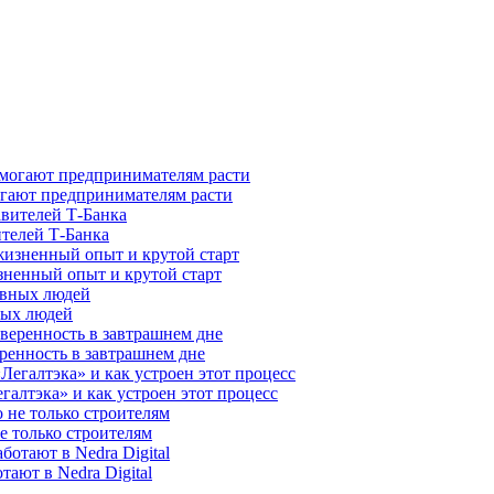
гают предпринимателям расти
ителей Т-Банка
зненный опыт и крутой старт
ных людей
ренность в завтрашнем дне
галтэка» и как устроен этот процесс
е только строителям
ают в Nedra Digital