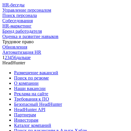
HR-беседы
Управление персоналом
Поиск персонала
Собеседования
HR-маркетинг
Бренд работодателя
Оценка и развитие навыков
Трудовое право
Обновления
Автоматизация HR
1
2
3
4
5
6
дальше
HeadHunter
Размещение вакансий
Поиск по резюме
О компании
Наши вакансии
Реклама на сайте
Требования к ПО
Безопасный HeadHunter
HeadHunter API
Партнерам
Инвесторам
Каталог компаний
Поиск по вакансиям в Адыге-Хабле