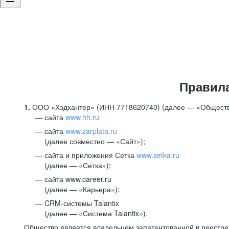
Правил
1.
ООО «Хэдхантер» (ИНН 7718620740) (далее — «Обществ
сайта
www.hh.ru
cайта
www.zarplata.ru
(далее совместно — «Сайт»);
сайта и приложения Сетка
www.setka.ru
(далее — «Сетка»);
сайта www.career.ru
(далее — «Карьера»);
CRM-системы Talantix
(далее — «Система Talantix»).
Общество является владельцем запатентованной в реестр