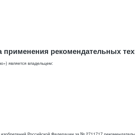
а применения рекомендательных тех
о») является владельцем:
е изобретений Российской Федерации за № 2711717 рекомендатель