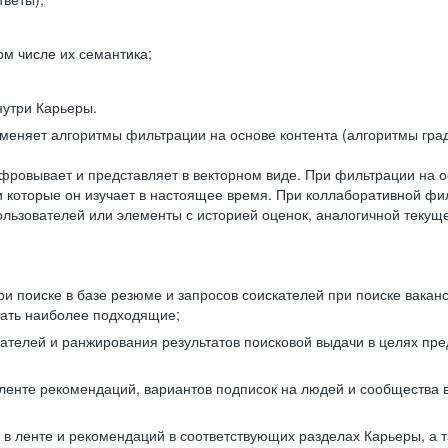
ом числе их семантика;
нутри Карьеры.
еняет алгоритмы фильтрации на основе контента (алгоритмы град
фровывает и представляет в векторном виде. При фильтрации на о
ли которые он изучает в настоящее время. При коллаборативной ф
льзователей или элементы с историей оценок, аналогичной текущ
и поиске в базе резюме и запросов соискателей при поиске вакан
рать наиболее подходящие;
одателей и ранжирования результатов поисковой выдачи в целях п
 ленте рекомендаций, вариантов подписок на людей и сообщества 
 в ленте и рекомендаций в соответствующих разделах Карьеры, а