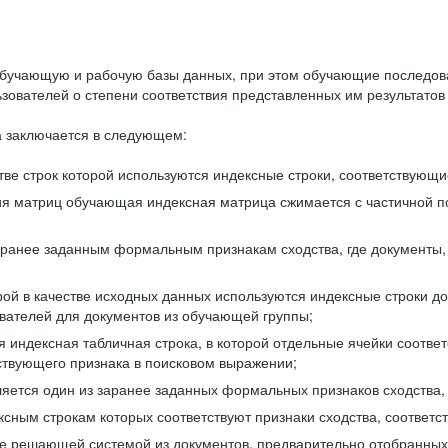
бучающую и рабочую базы данных, при этом обучающие последов
ователей о степени соответствия представленных им результатов 
 заключается в следующем:
ве строк которой используются индексные строки, соответствующ
ия матриц обучающая индексная матрица сжимается с частичной п
аранее заданным формальным признакам сходства, где документы,
ой в качестве исходных данных используются индексные строки д
ователей для документов из обучающей группы;
индексная табличная строка, в которой отдельные ячейки соответ
тствующего признака в поисковом выражении;
ляется один из заранее заданных формальных признаков сходства
ксным строкам которых соответствуют признаки сходства, соотве
е решающей системой из документов, предварительно отобранных 