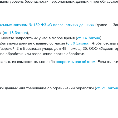
аем уровень безопасности персональных данных и при обнаружени
альным законом №
152-ФЗ
«О персональных данных»
(далее — Зак
м (
ст. 18 Закона
),
можете запросить их у нас в любое время (
ст. 14 Закона
),
абатываем данные с вашего согласия (
ст. 9 Закона
). Чтобы отозват
верской, 2-я Брестская улица, дом 48, помещ. 25, ООО «Хэдханте
ние обработки или возражение против обработки.
далить их самостоятельно либо
попросить нас об этом
. Если вы сч
ки данных или требование об ограничении обработки (
ст. 21 Закон