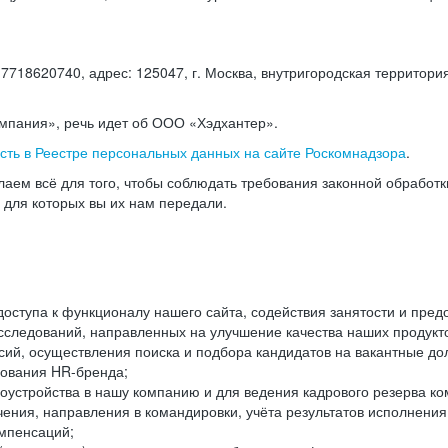
18620740, адрес: 125047, г. Москва, внутригородская территория
омпания», речь идет об ООО «Хэдхантер».
есть в Реестре персональных данных на сайте Роскомнадзора
.
аем всё для того, чтобы соблюдать требования законной обработ
, для которых вы их нам передали.
ступа к функционалу нашего сайта, содействия занятости и пред
следований, направленных на улучшение качества наших продуктов
ий, осуществления поиска и подбора кандидатов на вакантные дол
ования HR-бренда;
оустройства в нашу компанию и для ведения кадрового резерва ко
чения, направления в командировки, учёта результатов исполнени
омпенсаций;