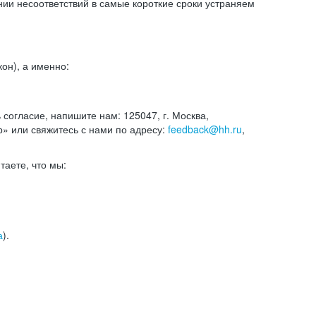
и несоответствий в самые короткие сроки устраняем
он), а именно:
ь согласие, напишите нам: 125047, г. Москва,
р» или свяжитесь с нами по адресу:
feedback@hh.ru
,
итаете, что мы:
а
).