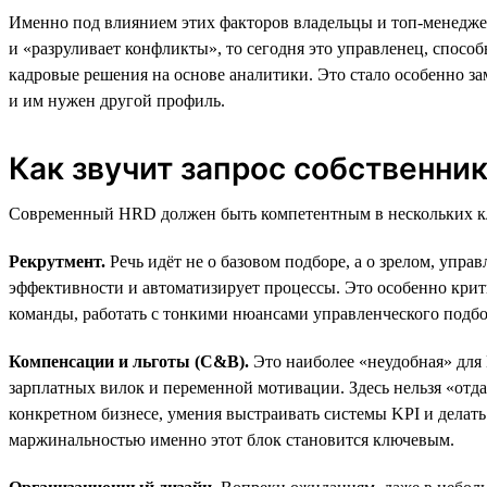
Именно под влиянием этих факторов владельцы и топ-менеджер
и «разруливает конфликты», то сегодня это управленец, спосо
кадровые решения на основе аналитики. Это стало особенно за
и им нужен другой профиль.
Как звучит запрос собственник
Современный HRD должен быть компетентным в нескольких к
Рекрутмент.
Речь идёт не о базовом подборе, а о зрелом, упра
эффективности и автоматизирует процессы. Это особенно крити
команды, работать с тонкими нюансами управленческого подбор
Компенсации и льготы (C&B).
Это наиболее «неудобная» для
зарплатных вилок и переменной мотивации. Здесь нельзя «отд
конкретном бизнесе, умения выстраивать системы KPI и делат
маржинальностью именно этот блок становится ключевым.