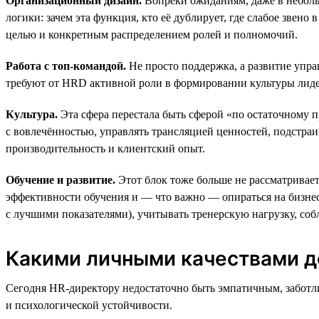
Организационный дизайн.
Вопреки ожиданиям, даже в неболь
логики: зачем эта функция, кто её дублирует, где слабое звен
целью и конкретным распределением ролей и полномочий.
Работа с топ-командой.
Не просто поддержка, а развитие упр
требуют от HRD активной роли в формировании культуры лиде
Культура.
Эта сфера перестала быть сферой «по остаточному п
с вовлечённостью, управлять трансляцией ценностей, подстраи
производительность и клиентский опыт.
Обучение и развитие.
Этот блок тоже больше не рассматривает
эффективности обучения и — что важно — опираться на бизнес
с лучшими показателями), учитывать тренерскую нагрузку, соб
Какими личными качествами д
Сегодня HR-директору недостаточно быть эмпатичным, заботл
и психологической устойчивости.