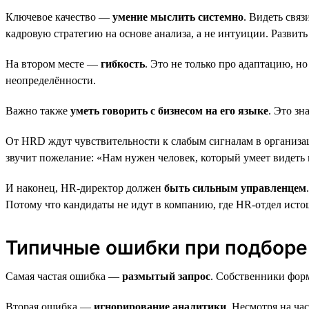
Ключевое качество —
умение мыслить системно
. Видеть свя
кадровую стратегию на основе анализа, а не интуиции. Развить
На втором месте —
гибкость
. Это не только про адаптацию, н
неопределённости.
Важно также
уметь говорить с бизнесом на его языке
. Это з
От HRD ждут чувствительности к слабым сигналам в организа
звучит пожелание: «Нам нужен человек, который умеет видеть 
И наконец, HR-директор должен
быть сильным управленцем
Потому что кандидаты не идут в компанию, где HR-отдел истощ
Типичные ошибки при подборе
Самая частая ошибка —
размытый запрос
. Собственники фор
Вторая ошибка —
игнорирование аналитики
. Несмотря на ча