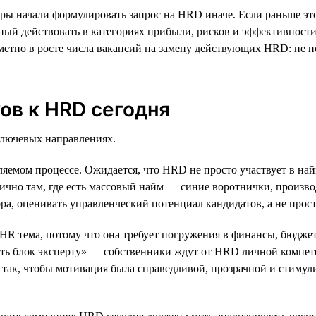
ы начали формулировать запрос на HRD иначе. Если раньше это
бный действовать в категориях прибыли, рисков и эффективност
метно в росте числа вакансий на замену действующих HRD: не по
ов к HRD сегодня
лючевых направлениях.
вляемом процессе. Ожидается, что HRD не просто участвует в на
чно там, где есть массовый найм — синие воротнички, производ
а, оценивать управленческий потенциал кандидатов, а не прост
 HR тема, потому что она требует погружения в финансы, бюдж
ать блок эксперту» — собственники ждут от HRD личной компет
ь так, чтобы мотивация была справедливой, прозрачной и стиму