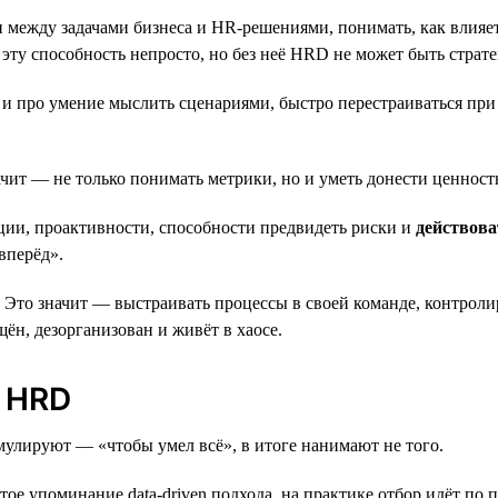
зи между задачами бизнеса и HR-решениями, понимать, как влияе
 эту способность непросто, но без неё HRD не может быть страт
о и про умение мыслить сценариями, быстро перестраиваться пр
начит — не только понимать метрики, но и уметь донести ценно
ции, проактивности, способности предвидеть риски и
действова
вперёд».
. Это значит — выстраивать процессы в своей команде, контроли
ён, дезорганизован и живёт в хаосе.
 HRD
мулируют — «чтобы умел всё», в итоге нанимают не того.
стое упоминание data-driven подхода, на практике отбор идёт по