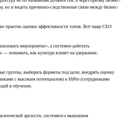
ктуру не по названиям должностей, а через призму бизнес-
уру, но и видеть причинно-следственные связи между бизнес-
ние практик оценки эффективности топов. Всё чаще СЕО
анизовать мероприятие», а системно работать
о — понимать, как культура влияет на удержание,
ные группы, выбирать форматы под цели, внедрять оценку
дниками с высоким потенциалом) и HiPro (сотрудниками
иций в обучение.
авленческой зрелости, системного мышления