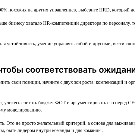
00% похожих на других управленцев, выберите HRD, который до
ьше бизнесу хватало HR-компетенций директора по персоналу, 
ая устойчивость, умение управлять собой и другими, вести сл
 чтобы соответствовать ожидан
ить свои позиции, начните с двух зон роста: компенсаций и ор
, учитесь считать бюджет ФОТ и аргументировать его перед СЕО
ному моделированию.
ь. Это не просто желательный критерий, а основа для выживан
мы, быть лидером внутри команды и для команды.