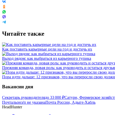
Читайте также
Как поставить карьерные цели на год и достичь их
Выход рядом: как выбраться из карьерного тупика
Прежняя команда, новая роль: как руководить и остаться друзь
Пора идти дальше: 12 признаков, что вы переросли свою должн
Вакансии дня
Секретарь руководителя
до
33 000
₽
Сатурн, Фермерское хозяйс
Почтальон
з/п не указана
Почта России, Адыге-Хабль
HeadHunter