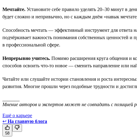
Мечтайте.
Установите себе правило уделять 20–30 минут в ден
будет сложно и непривычно, но с каждым днём «навык мечтател
Способность мечтать — эффективный инструмент для ответа на 
подчёркивает важность понимания собственных ценностей и п
в профессиональной сфере.
Непрерывно учитесь.
Помимо расширения круга общения и ком
способов освоить что-то новое — сменить направление или най
Читайте или слушайте истории становления и роста интересных
развития. Многие прошли через подобные трудности и достигл
_______
Мнение авторов и экспертов может не совпадать с позицией р
Ещё о карьере
↩
На главную блога
58