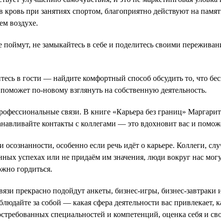
 кровь при занятиях спортом, благоприятно действуют на памя
ем воздухе.
 не поймут, не замыкайтесь в себе и поделитесь своими пережив
есь в гости — найдите комфортный способ обсудить то, что бес
поможет по-новому взглянуть на собственную деятельность.
профессиональные связи. В книге «Карьера без границ» Маргар
анавливайте контакты с коллегами — это вдохновит вас и помо
и осознанности, особенно если речь идёт о карьере. Коллеги, 
ных успехах или не придаём им значения, люди вокруг нас могут
ожно гордиться.
вязи прекрасно подойдут анкеты, бизнес-игры, бизнес-завтрак
блюдайте за собой — какая сфера деятельности вас привлекает, 
стребованных специальностей и компетенций, оценка себя и сво