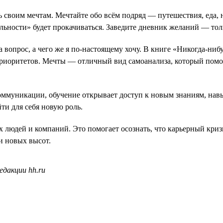
ь своим мечтам. Мечтайте обо всём подряд — путешествия, еда,
ьности» будет прокачиваться. Заведите дневник желаний — тольк
вопрос, а чего же я по-настоящему хочу. В книге «Никогда-нибу
риоритетов. Мечты — отличный вид самоанализа, который помож
муникации, обучение открывает доступ к новым знаниям, навы
ти для себя новую роль.
 людей и компаний. Это помогает осознать, что карьерный кризи
и новых высот.
едакции hh.ru