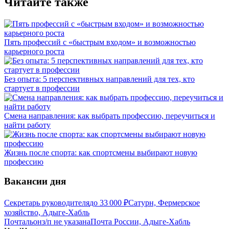
Читайте также
Пять профессий с «быстрым входом» и возможностью
карьерного роста
Без опыта: 5 перспективных направлений для тех, кто
стартует в профессии
Смена направления: как выбрать профессию, переучиться и
найти работу
Жизнь после спорта: как спортсмены выбирают новую
профессию
Вакансии дня
Секретарь руководителя
до
33 000
₽
Сатурн, Фермерское
хозяйство, Адыге-Хабль
Почтальон
з/п не указана
Почта России, Адыге-Хабль