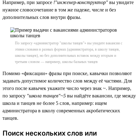
Например, при запросе
!"инженер-конструктор"
вы увидите
нужное словосочетание в том же падеже, числе и без
дополнительных слов внутри фразы.
По запросу «администратор "школы танцев"» вы увидите вакансии с
этими словами в разных формах (администратора, в школу танцев,
школы танцев), но без дополнительных вставок между вторым и
третьим словом — например, школы бальных танцев
Помимо «фиксации» фразы при поиске, кавычки позволяют
задавать допустимое количество слов между её частями. Для
этого после кавычек укажите число через знак ~. Например,
по запросу
"школа танцев"~5
вы найдёте вакансии, где между
школа и танцев не более 5 слов, например: ищем
администратора в школу современных акробатических
танцев.
Поиск нескольких слов или