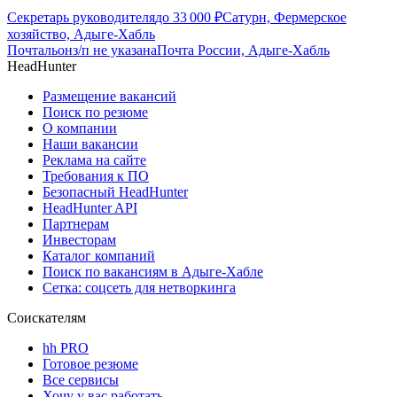
Секретарь руководителя
до
33 000
₽
Сатурн, Фермерское
хозяйство, Адыге-Хабль
Почтальон
з/п не указана
Почта России, Адыге-Хабль
HeadHunter
Размещение вакансий
Поиск по резюме
О компании
Наши вакансии
Реклама на сайте
Требования к ПО
Безопасный HeadHunter
HeadHunter API
Партнерам
Инвесторам
Каталог компаний
Поиск по вакансиям в Адыге-Хабле
Сетка: соцсеть для нетворкинга
Соискателям
hh PRO
Готовое резюме
Все сервисы
Хочу у вас работать