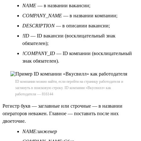
NAME
— в названии вакансии;
COMPANY_NAME
— в названии компании;
DESCRIPTION
— в описании вакансии;
!ID
— ID вакансии (восклицательный знак
обязателен);
!COMPANY_ID
— ID компании (восклицательный
знак обязателен).
ID компании можно найти, если перейти на страницу работодателя и
заглянуть в поисковую строку. ID компании «Вкусвилл» как
работодателя — 816144
Регистр букв — заглавные или строчные — в названии
операторов неважен. Главное — поставить после них
двоеточие.
NAME:инженер