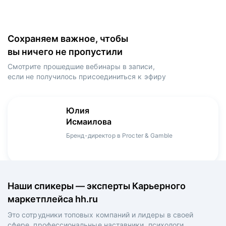
Сохраняем важное, чтобы
вы ничего не пропустили
Смотрите прошедшие вебинары в записи,
если не получилось присоединиться к эфиру
Игорь
Даниил
Юлия
Мария
Денис
Зуриев
Харламов
Исмаилова
Оборина
Мерзлов
Руководитель ИТ-проектов, международный
Head Product Manager в Ozon / ex-Huawei,
Бренд-директор в Procter & Gamble
Менеджер продукта в hh.ru
Креативный директор в XReady Lab, ex-КРОК
аэропорт Шереметьево, ex-Лукойл
Playrix
Наши спикеры — эксперты Карьерного
маркетплейса hh.ru
Это сотрудники топовых компаний и лидеры в своей
сфере, профессиональные наставники, психологи,