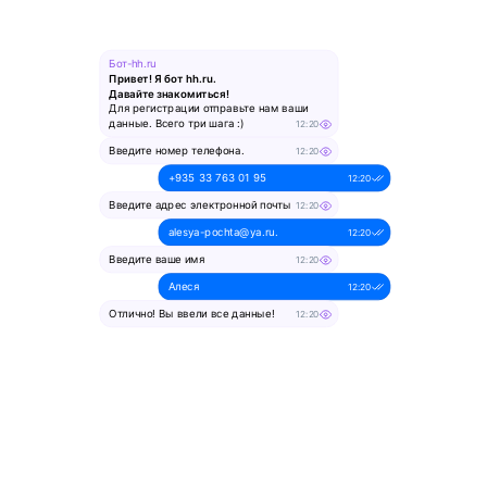
Бот-hh.ru
Привет! Я бот hh.ru.
Давайте знакомиться!
Для регистрации отправьте нам ваши
данные. Всего три шага :)
12:20
Введите номер телефона.
12:20
+935 33 763 01 95
12:20
Введите адрес электронной почты
12:20
alesya-pochta@ya.ru.
12:20
Введите ваше имя
12:20
Алеся
12:20
Отлично! Вы ввели все данные!
12:20