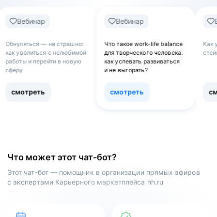
Вебинар
Вебинар
В
Обнуляться — не страшно:
Что такое work-life balance
Как 
как уволиться с нелюбимой
для творческого человека:
стей
работы и перейти в новую
как успевать развиваться
сферу
и не выгорать?
смотреть
смотреть
см
Что может этот чат-бот?
Этот чат-бот — помощник в организации прямых эфиров
с экспертами Карьерного маркетплейса hh.ru