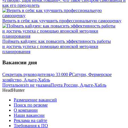
«Говорят, царь ненастоящий»: что такое синдром самозванца и
как его преодолеть
Верить в себя: как улучшить профессиональную самооценку
Поймать кайдзен: как повысить эффективность работы
и достичь успеха с помощью японской методики
планирования
Вакансии дня
Секретарь руководителя
до
33 000
₽
Сатурн, Фермерское
хозяйство, Адыге-Хабль
Почтальон
з/п не указана
Почта России, Адыге-Хабль
HeadHunter
Размещение вакансий
Поиск по резюме
О компании
Наши вакансии
Реклама на сайте
Требования к ПО