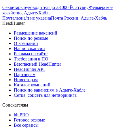
Секретарь руководителя
до
33 000
₽
Сатурн, Фермерское
хозяйство, Адыге-Хабль
Почтальон
з/п не указана
Почта России, Адыге-Хабль
HeadHunter
Размещение вакансий
Поиск по резюме
О компании
Наши вакансии
Реклама на сайте
Требования к ПО
Безопасный HeadHunter
HeadHunter API
Партнерам
Инвесторам
Каталог компаний
Поиск по вакансиям в Адыге-Хабле
Сетка: соцсеть для нетворкинга
Соискателям
hh PRO
Готовое резюме
Все сервисы