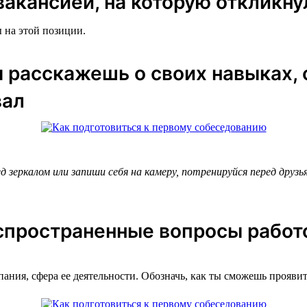
вакансией, на которую откликну
 на этой позиции.
ы расскажешь о своих навыках,
вал
 зеркалом или запиши себя на камеру, потренируйся перед друз
аспространенные вопросы рабо
пания, сфера ее деятельности. Обозначь, как ты сможешь проявит