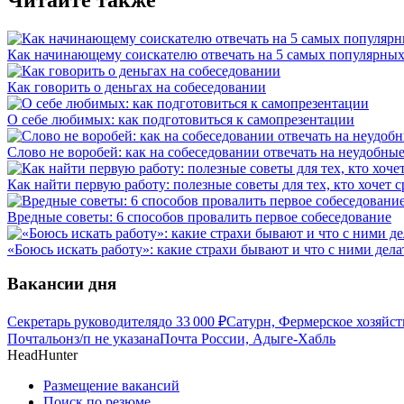
Как начинающему соискателю отвечать на 5 самых популярных
Как говорить о деньгах на собеседовании
О себе любимых: как подготовиться к самопрезентации
Слово не воробей: как на собеседовании отвечать на неудобны
Как найти первую работу: полезные советы для тех, кто хочет с
Вредные советы: 6 способов провалить первое собеседование
«Боюсь искать работу»: какие страхи бывают и что с ними дела
Вакансии дня
Секретарь руководителя
до
33 000
₽
Сатурн, Фермерское хозяйс
Почтальон
з/п не указана
Почта России, Адыге-Хабль
HeadHunter
Размещение вакансий
Поиск по резюме