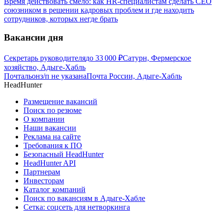
Время действовать смело: как HR-специалистам сделать CEO
союзником в решении кадровых проблем и где находить
сотрудников, которых негде брать
Вакансии дня
Секретарь руководителя
до
33 000
₽
Сатурн, Фермерское
хозяйство, Адыге-Хабль
Почтальон
з/п не указана
Почта России, Адыге-Хабль
HeadHunter
Размещение вакансий
Поиск по резюме
О компании
Наши вакансии
Реклама на сайте
Требования к ПО
Безопасный HeadHunter
HeadHunter API
Партнерам
Инвесторам
Каталог компаний
Поиск по вакансиям в Адыге-Хабле
Сетка: соцсеть для нетворкинга