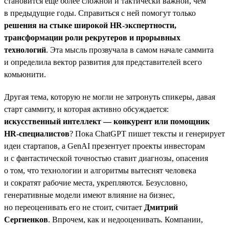
становится ещё более сложной и тактически важной, чем
в предыдущие годы. Справиться с ней помогут только
решения на стыке широкой HR-экспертности,
трансформации роли рекрутеров и прорывных
технологий
. Эта мысль прозвучала в самом начале саммита
и определила вектор развития для представителей всего
комьюнити.
Другая тема, которую не могли не затронуть спикеры, давая
старт саммиту, и которая активно обсуждается:
искусственный интеллект — конкурент или помощник
HR-специалистов
? Пока ChatGPT пишет тексты и генерирует
идеи стартапов, а GenAI презентует проекты инвесторам
и с фантастической точностью ставит диагнозы, опасения
о том, что технологии и алгоритмы вытеснят человека
и сократят рабочие места, укрепляются. Безусловно,
генеративные модели имеют влияние на бизнес,
но переоценивать его не стоит, считает
Дмитрий
Сергиенков
. Впрочем, как и недооценивать. Компании,