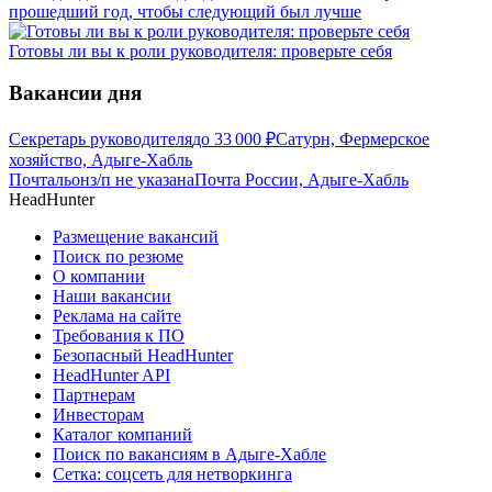
прошедший год, чтобы следующий был лучше
Готовы ли вы к роли руководителя: проверьте себя
Вакансии дня
Секретарь руководителя
до
33 000
₽
Сатурн, Фермерское
хозяйство, Адыге-Хабль
Почтальон
з/п не указана
Почта России, Адыге-Хабль
HeadHunter
Размещение вакансий
Поиск по резюме
О компании
Наши вакансии
Реклама на сайте
Требования к ПО
Безопасный HeadHunter
HeadHunter API
Партнерам
Инвесторам
Каталог компаний
Поиск по вакансиям в Адыге-Хабле
Сетка: соцсеть для нетворкинга