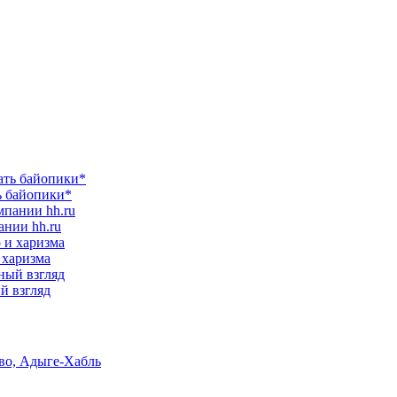
ь байопики*
ании hh.ru
 харизма
ый взгляд
тво, Адыге-Хабль