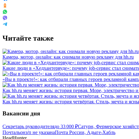
Читайте также
Камера, мотор, онлайн: как снимали новую рекламу для hh.ru
Какие люди в «Хедхантервуде»: почему job-сервис стал снимат
«Вы в проекте!»: как отбирали главных героев рекламной камп
Как hh.ru меняет жизнь: история первая. Море, электричество и
Как hh.ru меняет жизнь: история четвёртая. Стиль, мечта и ясн
Вакансии дня
Секретарь руководителя
до
33 000
₽
Сатурн, Фермерское хозяйс
Почтальон
з/п не указана
Почта России, Адыге-Хабль
HeadHunter