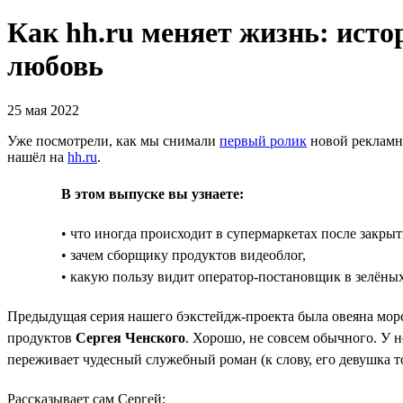
Как hh.ru меняет жизнь: истор
любовь
25 мая 2022
Уже посмотрели, как мы снимали
первый ролик
новой рекламно
нашёл на
hh.ru
.
В этом выпуске вы узнаете:
• что иногда происходит в супермаркетах после закрыт
• зачем сборщику продуктов видеоблог,
• какую пользу видит оператор-постановщик в зелёных
Предыдущая серия нашего бэкстейдж-проекта была овеяна мор
продуктов
Сергея Ченского
. Хорошо, не совсем обычного. У 
переживает чудесный служебный роман (к слову, его девушка то
Рассказывает сам Сергей: