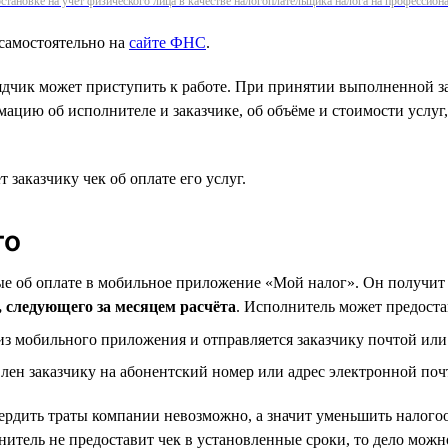
становке на учёт физического лица в качестве налогоплательщика налога на профессио
самостоятельно на
сайте ФНС
.
ядчик может приступить к работе. При принятии выполненной за
цию об исполнителе и заказчике, об объёме и стоимости услуг, 
заказчику чек об оплате его услуг.
го
ные об оплате в мобильное приложение «Мой налог». Он получит
а, следующего за месяцем расчёта
. Исполнитель может предоста
из мобильного приложения и отправляется заказчику почтой или
лен заказчику на абонентский номер или адрес электронной поч
ердить траты компании невозможно, а значит уменьшить налогоо
лнитель не предоставит чек в установленные сроки, то дело можн