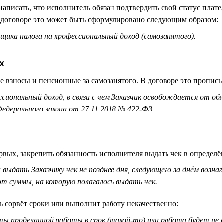
аписать, что исполнитель обязан подтвердить свой статус плат
В договоре это может быть сформулировано следующим образом:
ика налога на профессиональный доход (самозанятого).
х
е взносы и пенсионные за самозанятого. В договоре это прописыв
сиональный доход, в связи с чем Заказчик освобождается от об
едерального закона от 27.11.2018 № 422-ФЗ.
рвых, закрепить обязанность исполнителя выдать чек в определ
 выдать Заказчику чек не позднее дня, следующего за днём возна
т суммы, на которую полагалось выдать чек.
ь сорвёт сроки или выполнит работу некачественно:
аты проделанной работы в срок (такой-то) или работа будет н