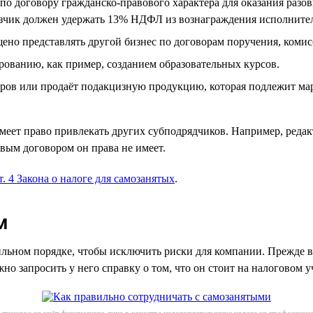
о договору гражданско-правового характера для оказания разов
азчик должен удержать 13% НДФЛ из вознаграждения исполнител
щено представлять другой бизнес по договорам поручения, коми
рованию, как пример, созданием образовательных курсов.
аров или продаёт подакцизную продукцию, которая подлежит ма
еет право привлекать других субподрядчиков. Например, редакт
овым договором он права не имеет.
ст. 4 Закона о налоге для самозанятых
.
м
льном порядке, чтобы исключить риски для компании. Прежде вс
о запросить у него справку о том, что он стоит на налоговом уч