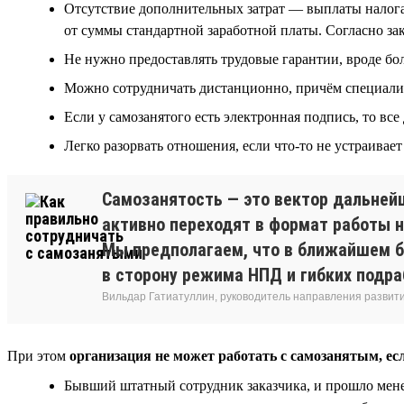
Отсутствие дополнительных затрат — выплаты налога
от суммы стандартной заработной платы. Согласно зако
Не нужно предоставлять трудовые гарантии, вроде б
Можно сотрудничать дистанционно, причём специалист
Если у самозанятого есть электронная подпись, то в
Легко разорвать отношения, если что-то не устраива
Самозанятость — это вектор дальнейш
активно переходят в формат работы н
Мы предполагаем, что в ближайшем б
в сторону режима НПД и гибких подра
Вильдар Гатиатуллин, руководитель направления развит
При этом
организация не может работать с самозанятым, ес
Бывший штатный сотрудник заказчика, и прошло менее