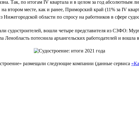
зна. Так, по итогам IV квартала и в целом за год абсолютным л
на втором месте, как и ранее, Приморский край (11% за IV кварта
из Нижегородской области по спросу на работников в сфере судо
скали судостроителей, вошли четыре представителя из СЗФО: Му
ла Ленобласть потеснила архангельских работодателей и вошла в
достроение» размещали следующие компании (данные сервиса
«Ка