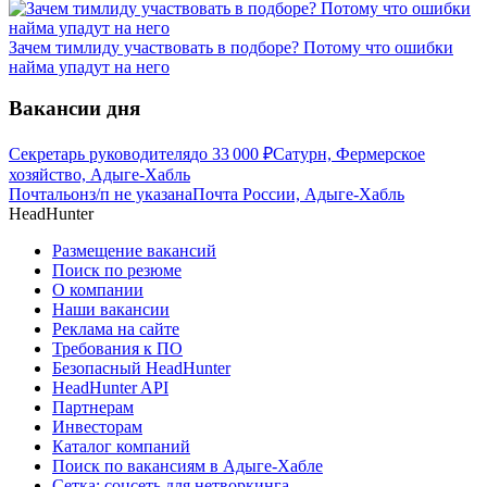
Зачем тимлиду участвовать в подборе? Потому что ошибки
найма упадут на него
Вакансии дня
Секретарь руководителя
до
33 000
₽
Сатурн, Фермерское
хозяйство, Адыге-Хабль
Почтальон
з/п не указана
Почта России, Адыге-Хабль
HeadHunter
Размещение вакансий
Поиск по резюме
О компании
Наши вакансии
Реклама на сайте
Требования к ПО
Безопасный HeadHunter
HeadHunter API
Партнерам
Инвесторам
Каталог компаний
Поиск по вакансиям в Адыге-Хабле
Сетка: соцсеть для нетворкинга