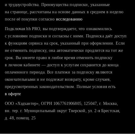
тратите много времени на поиск и вручную поднимаете
и трудоустройства. Преимущества подписки, указанные
резюме
на странице, рассчитаны на основе данных в среднем в неделю
после её покупки согласно
хотите сравнить себя с конкурентами и оценить шансы
исследованию
Подключая hh PRO, вы подтверждаете, что ознакомились
с условиями подписки и согласны с ними. Подписка даёт доступ
к функциям сервиса на срок, указанный при оформлении. Если
не отменить подписку, она автоматически продлится на тот же
срок. Вы имеете право в любое время отменить подписку
в личном кабинете — доступ к услугам сохранится до конца
оплаченного периода. Все платежи за подписку являются
окончательными и не подлежат возврату, кроме случаев,
предусмотренных законодательством. Полные условия есть
в оферте
ООО «Хэдхантер», ОГРН 1067761906805, 125047, г. Москва,
вн. тер. г. Муниципальный округ Тверской, ул. 2-я Брестская,
д. 48, помещ. 25